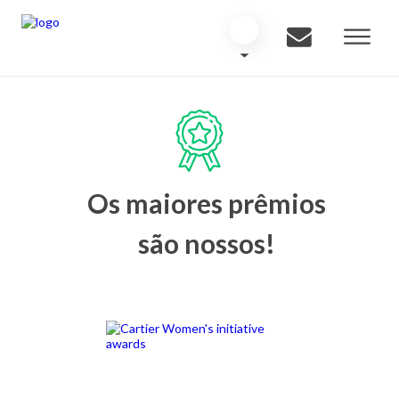
Os maiores prêmios
são nossos!