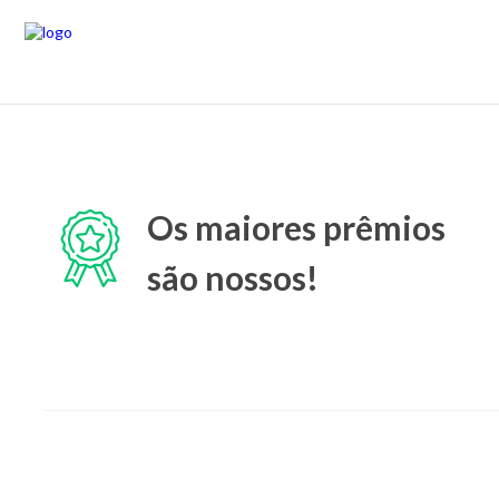
Os maiores prêmios
são nossos!