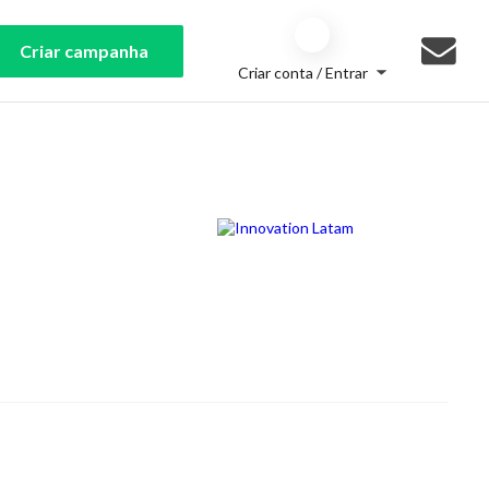
Criar campanha
Criar conta / Entrar