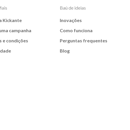
Mais
Baú de ideias
a Kickante
Inovações
 uma campanha
Como funciona
 e condições
Perguntas frequentes
idade
Blog