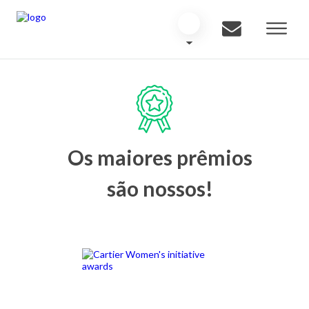
Os maiores prêmios
são nossos!