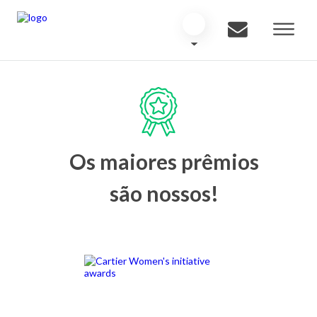
Os maiores prêmios
são nossos!