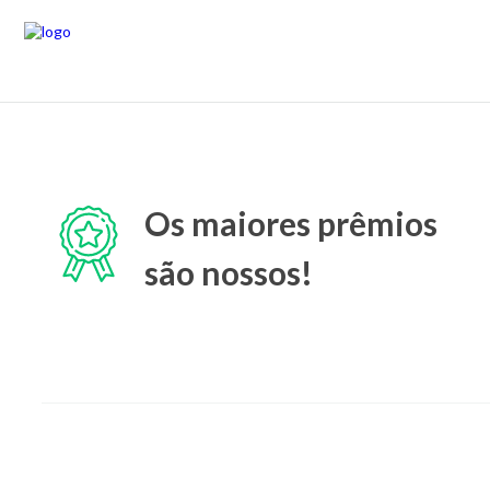
Os maiores prêmios
são nossos!