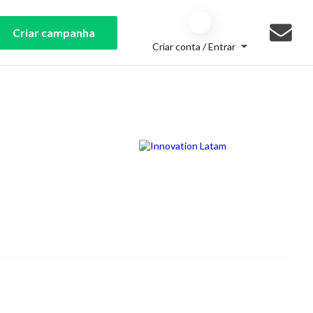
Criar campanha
Criar conta / Entrar