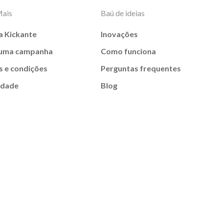
Mais
Baú de ideias
a Kickante
Inovações
 uma campanha
Como funciona
 e condições
Perguntas frequentes
idade
Blog