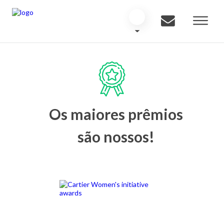
Os maiores prêmios
são nossos!