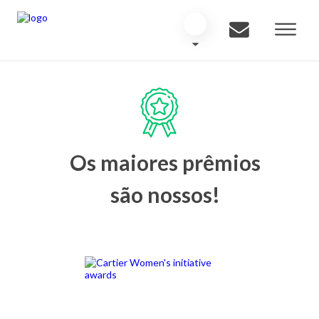
Os maiores prêmios
são nossos!