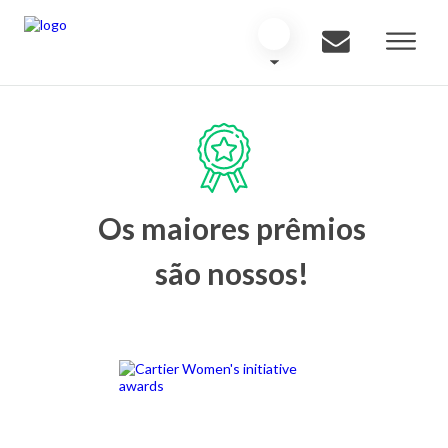
Os maiores prêmios
são nossos!