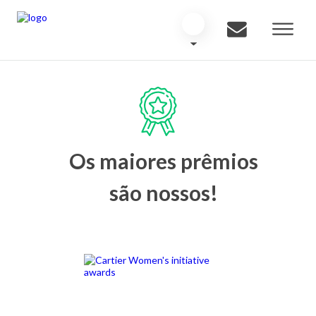
Os maiores prêmios
são nossos!