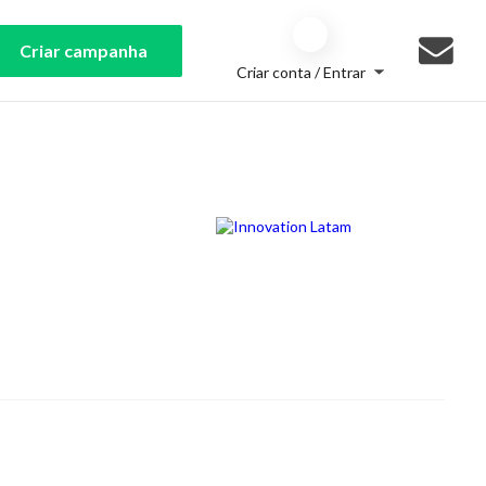
Criar campanha
Criar conta / Entrar