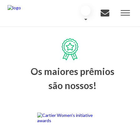
Os maiores prêmios
são nossos!