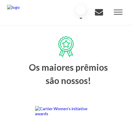
Os maiores prêmios
são nossos!