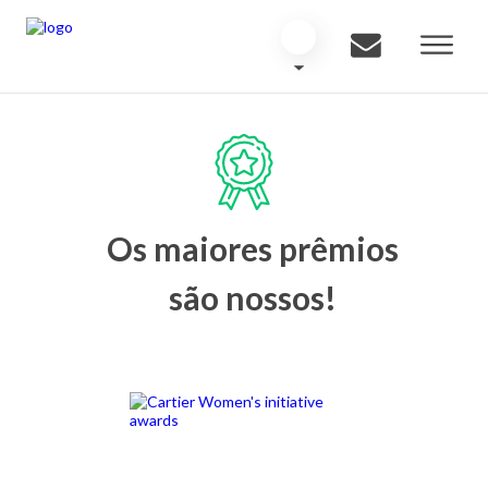
Os maiores prêmios
são nossos!