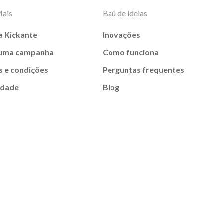
Mais
Baú de ideias
a Kickante
Inovações
 uma campanha
Como funciona
 e condições
Perguntas frequentes
idade
Blog