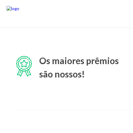
Os maiores prêmios
são nossos!