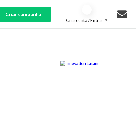
Criar campanha
Criar conta / Entrar