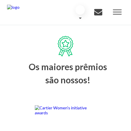
Os maiores prêmios
são nossos!