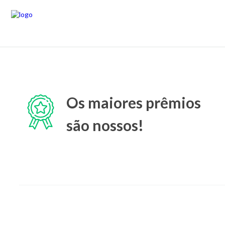
Os maiores prêmios
são nossos!