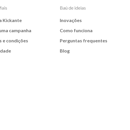
Mais
Baú de ideias
a Kickante
Inovações
 uma campanha
Como funciona
 e condições
Perguntas frequentes
idade
Blog