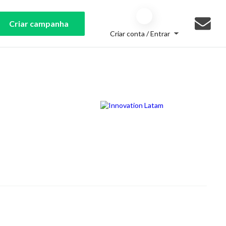
Criar campanha
Criar conta / Entrar