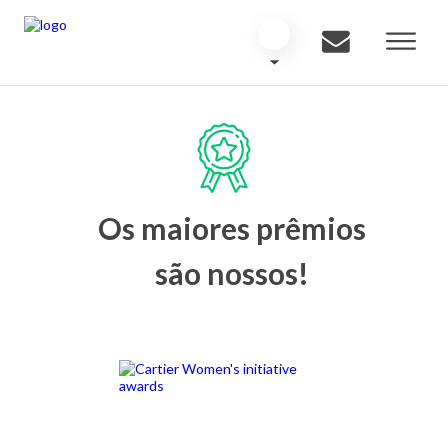
Os maiores prêmios
são nossos!