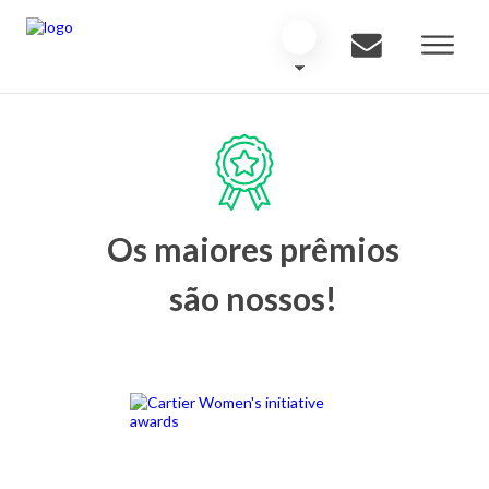
Os maiores prêmios
são nossos!