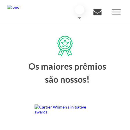
Os maiores prêmios
são nossos!