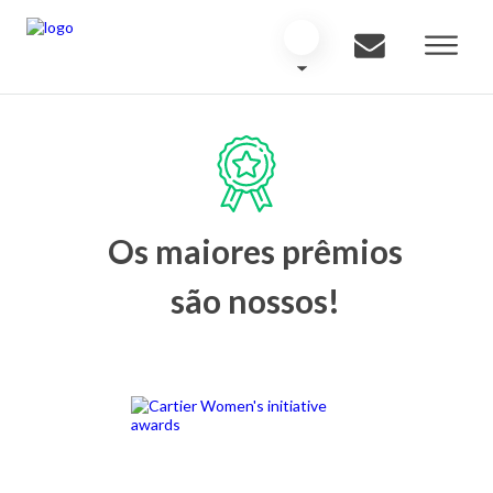
Os maiores prêmios
são nossos!