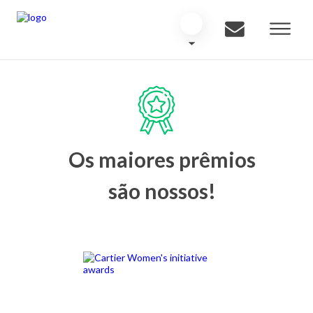
Os maiores prêmios
são nossos!