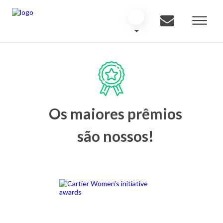
Os maiores prêmios
são nossos!