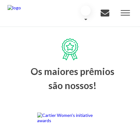
Os maiores prêmios
são nossos!