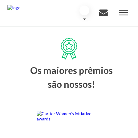
Os maiores prêmios
são nossos!