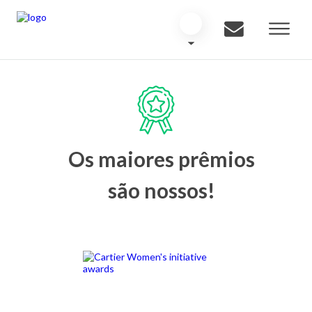
Os maiores prêmios
são nossos!