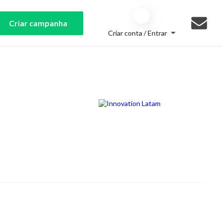
Criar campanha
Criar conta / Entrar