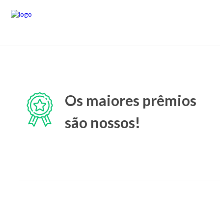
Os maiores prêmios
são nossos!