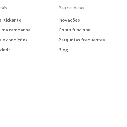
Mais
Baú de ideias
a Kickante
Inovações
 uma campanha
Como funciona
 e condições
Perguntas frequentes
idade
Blog