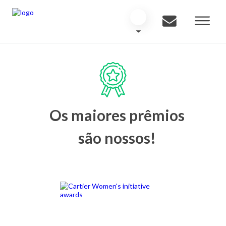
Os maiores prêmios
são nossos!