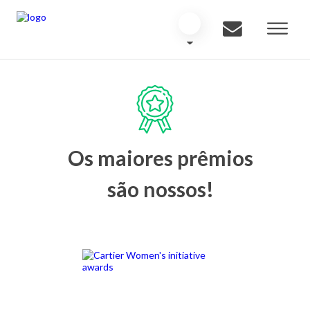
Os maiores prêmios
são nossos!