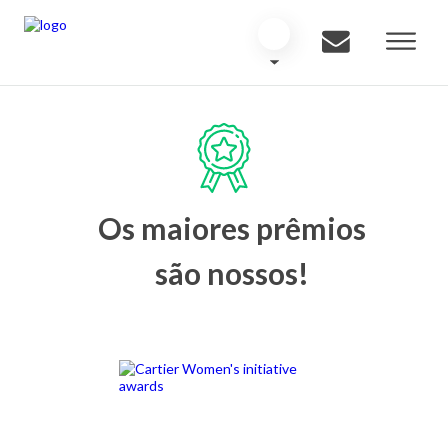
Os maiores prêmios
são nossos!