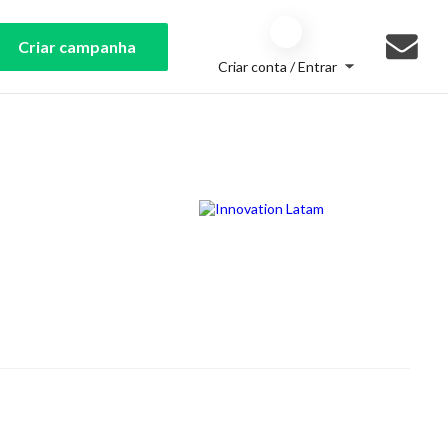
Criar campanha
Criar conta / Entrar