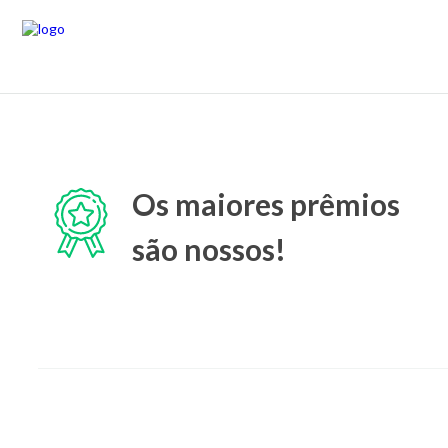
Os maiores prêmios
são nossos!