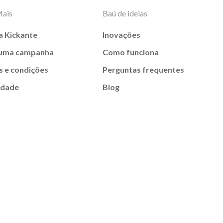
Mais
Baú de ideias
a Kickante
Inovações
 uma campanha
Como funciona
 e condições
Perguntas frequentes
idade
Blog