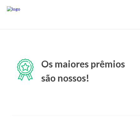
Os maiores prêmios
são nossos!