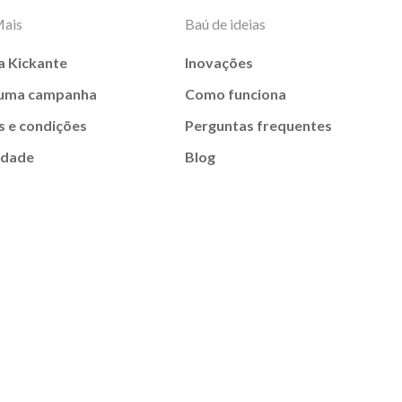
Mais
Baú de ideias
a Kickante
Inovações
 uma campanha
Como funciona
 e condições
Perguntas frequentes
idade
Blog