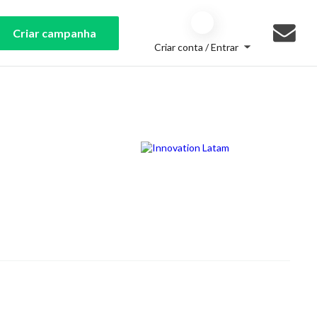
Criar campanha
Criar conta / Entrar