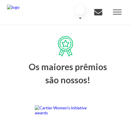
Os maiores prêmios
são nossos!