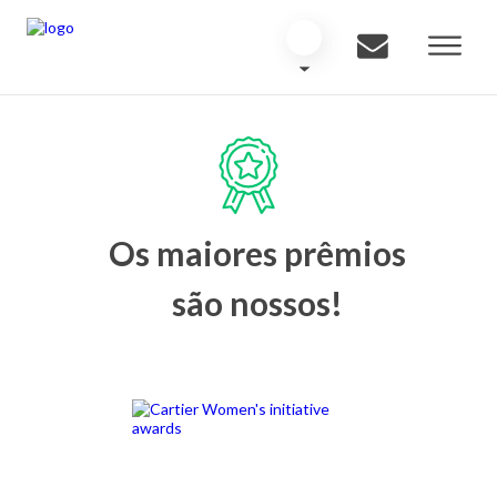
Os maiores prêmios
são nossos!