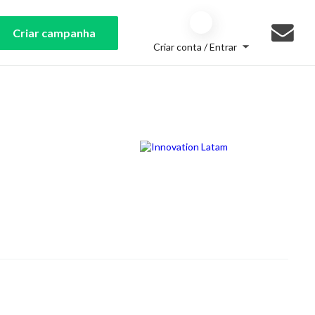
Criar campanha
Criar conta / Entrar