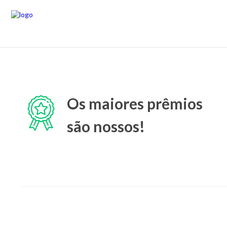
Os maiores prêmios
são nossos!