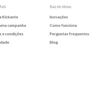
Mais
Baú de ideias
a Kickante
Inovações
 uma campanha
Como funciona
 e condições
Perguntas frequentes
idade
Blog