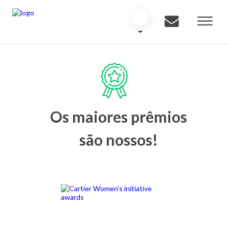
Os maiores prêmios
são nossos!