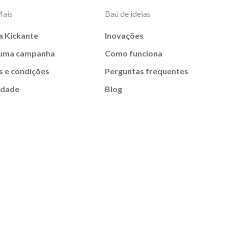
Mais
Baú de ideias
a Kickante
Inovações
 uma campanha
Como funciona
 e condições
Perguntas frequentes
idade
Blog