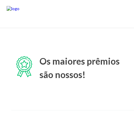
Os maiores prêmios
são nossos!