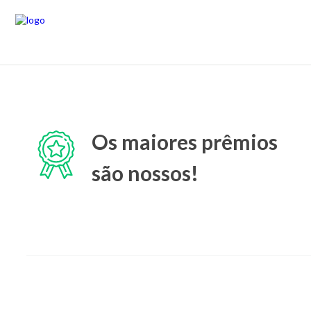
Os maiores prêmios
são nossos!