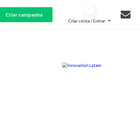
Criar campanha
Criar conta / Entrar