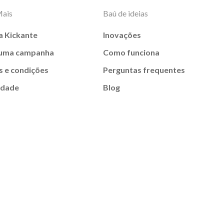
Mais
Baú de ideias
a Kickante
Inovações
 uma campanha
Como funciona
 e condições
Perguntas frequentes
idade
Blog