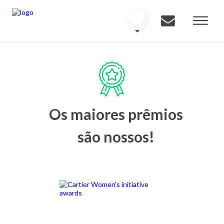
Os maiores prêmios
são nossos!