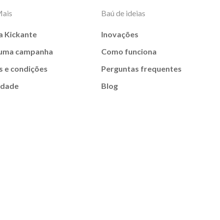
Mais
Baú de ideias
a Kickante
Inovações
 uma campanha
Como funciona
 e condições
Perguntas frequentes
idade
Blog