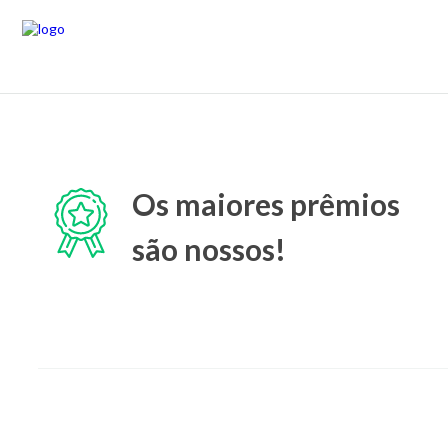
Os maiores prêmios
são nossos!