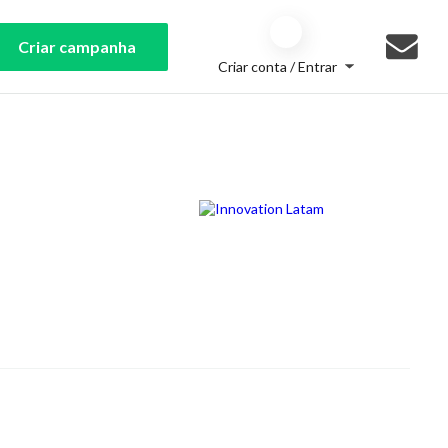
Criar campanha
Criar conta / Entrar