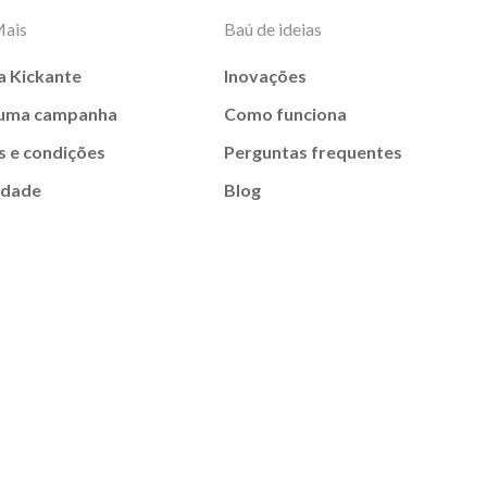
Mais
Baú de ideias
a Kickante
Inovações
 uma campanha
Como funciona
 e condições
Perguntas frequentes
idade
Blog