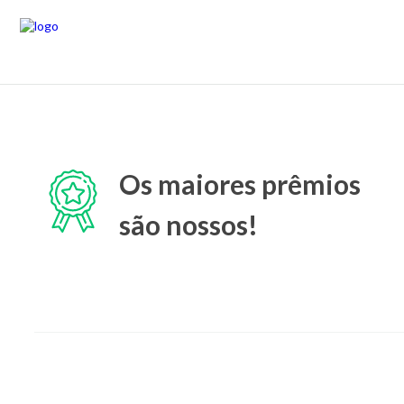
Os maiores prêmios
são nossos!