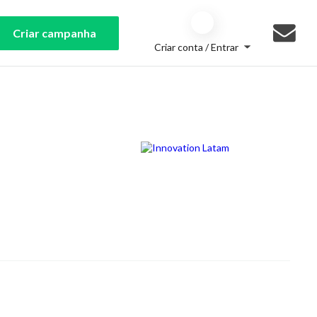
Criar campanha
Criar conta / Entrar