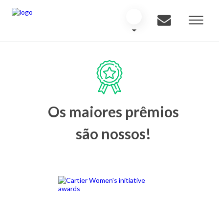
Os maiores prêmios
são nossos!