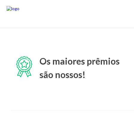
Os maiores prêmios
são nossos!