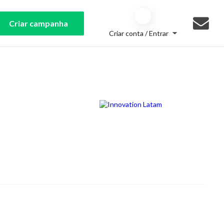
Criar campanha
Criar conta / Entrar