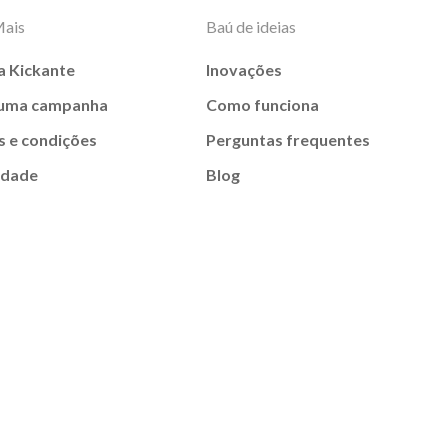
Mais
Baú de ideias
a Kickante
Inovações
 uma campanha
Como funciona
 e condições
Perguntas frequentes
idade
Blog