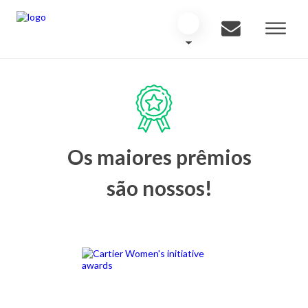
Os maiores prêmios
são nossos!