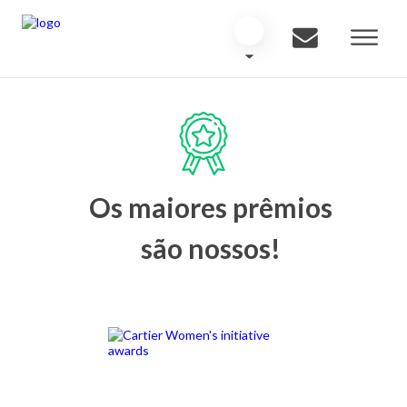
Os maiores prêmios
são nossos!