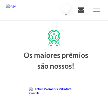
Os maiores prêmios
são nossos!