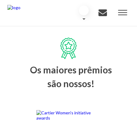
Os maiores prêmios
são nossos!