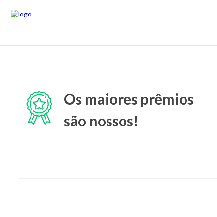
Os maiores prêmios
são nossos!