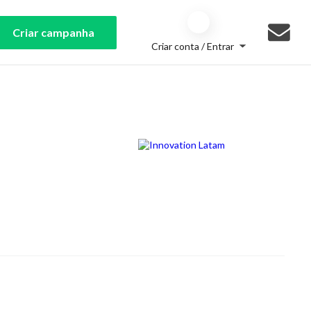
Criar campanha
Criar conta / Entrar