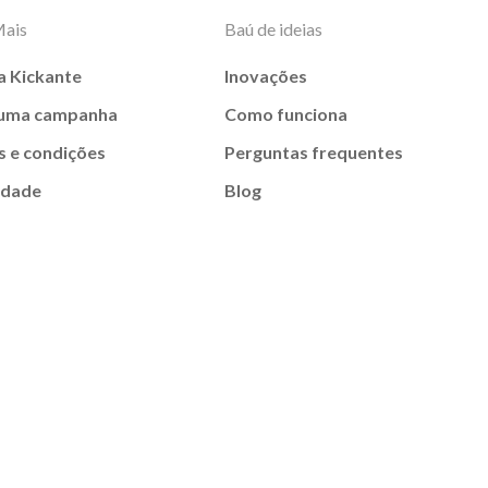
Mais
Baú de ideias
a Kickante
Inovações
 uma campanha
Como funciona
 e condições
Perguntas frequentes
idade
Blog