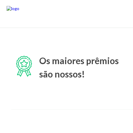
Os maiores prêmios
são nossos!