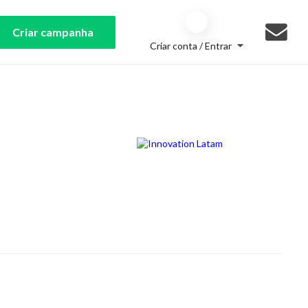
Criar campanha
Criar conta / Entrar