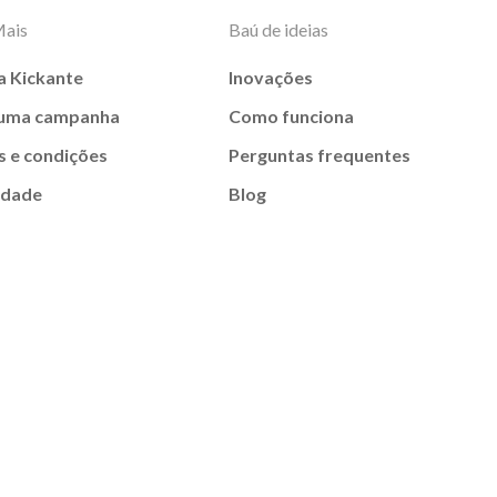
Mais
Baú de ideias
a Kickante
Inovações
 uma campanha
Como funciona
 e condições
Perguntas frequentes
idade
Blog