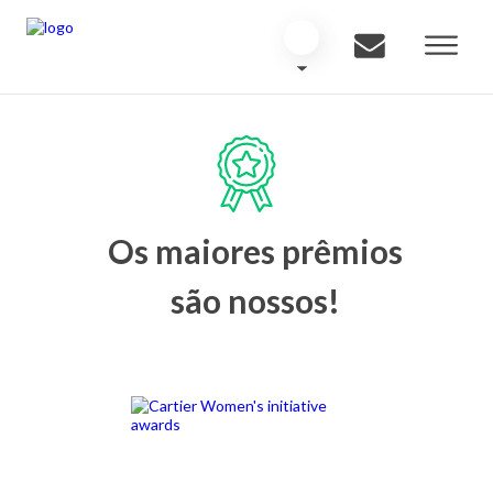
Os maiores prêmios
são nossos!