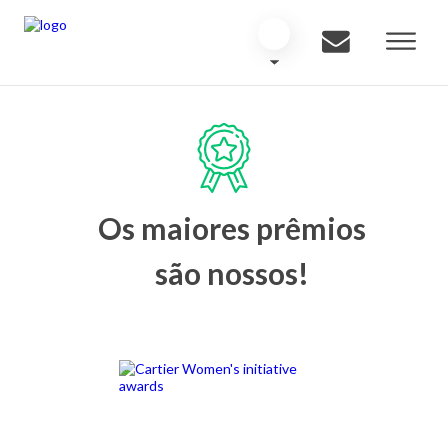
Os maiores prêmios
são nossos!